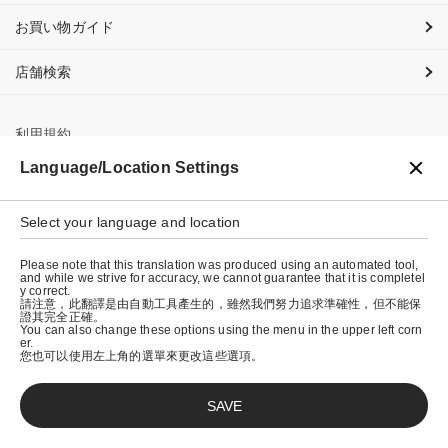
お買い物ガイド
店舗検索
利用規約
Language/Location Settings
プライバシーポリシー
特定商取引法に基づく表示
Select your language and location
会社概要
Please note that this translation was produced using an automated tool,
and while we strive for accuracy, we cannot guarantee that it is completel
y correct.
請注意，此翻譯是由自動工具產生的，雖然我們努力追求準確性，但不能保
證其完全正確。
You can also change these options using the menu in the upper left corn
er.
您也可以使用左上角的選單來更改這些選項。
SAVE
© graniph inc.