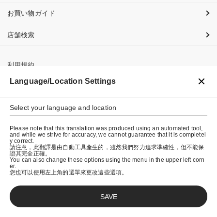
お買い物ガイド
店舗検索
利用規約
Language/Location Settings
プライバシーポリシー
特定商取引法に基づく表示
Select your language and location
会社概要
Please note that this translation was produced using an automated tool,
and while we strive for accuracy, we cannot guarantee that it is completel
y correct.
請注意，此翻譯是由自動工具產生的，雖然我們努力追求準確性，但不能保
證其完全正確。
You can also change these options using the menu in the upper left corn
er.
您也可以使用左上角的選單來更改這些選項。
SAVE
© graniph inc.