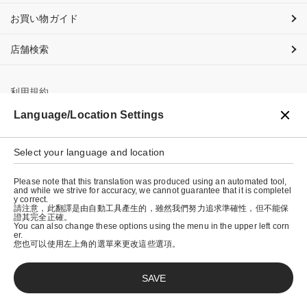
お買い物ガイド
店舗検索
利用規約
Language/Location Settings
プライバシーポリシー
特定商取引法に基づく表示
Select your language and location
会社概要
Please note that this translation was produced using an automated tool,
and while we strive for accuracy, we cannot guarantee that it is completel
y correct.
請注意，此翻譯是由自動工具產生的，雖然我們努力追求準確性，但不能保
證其完全正確。
You can also change these options using the menu in the upper left corn
er.
您也可以使用左上角的選單來更改這些選項。
SAVE
© graniph inc.