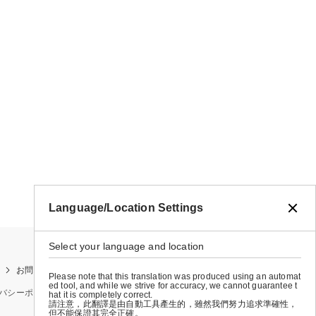
Language/Location Settings
Select your language and location
お問い合わせ
お買い物ガイド
店舗検索
Please note that this translation was produced using an automat
ed tool, and while we strive for accuracy, we cannot guarantee t
バシーポリシー
特定商取引法に基づく表示
会社概要
hat it is completely correct.
請注意，此翻譯是由自動工具產生的，雖然我們努力追求準確性，
但不能保證其完全正確。