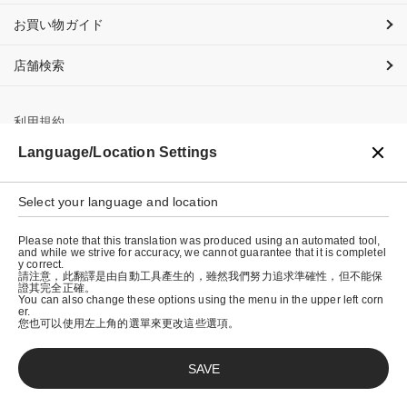
お買い物ガイド
店舗検索
利用規約
Language/Location Settings
プライバシーポリシー
特定商取引法に基づく表示
Select your language and location
会社概要
Please note that this translation was produced using an automated tool,
and while we strive for accuracy, we cannot guarantee that it is completel
y correct.
請注意，此翻譯是由自動工具產生的，雖然我們努力追求準確性，但不能保
證其完全正確。
You can also change these options using the menu in the upper left corn
er.
您也可以使用左上角的選單來更改這些選項。
SAVE
© graniph inc.