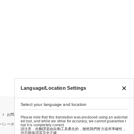
Language/Location Settings
Select your language and location
お問い合わせ
お買い物ガイド
店舗検索
Please note that this translation was produced using an automat
ed tool, and while we strive for accuracy, we cannot guarantee t
バシーポリシー
特定商取引法に基づく表示
会社概要
hat it is completely correct.
請注意，此翻譯是由自動工具產生的，雖然我們努力追求準確性，
但不能保證其完全正確。