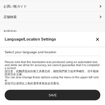
お買い物ガイド
店舗検索
利用規約
Language/Location Settings
プライバシーポリシー
特定商取引法に基づく表示
Select your language and location
会社概要
Please note that this translation was produced using an automated tool,
and while we strive for accuracy, we cannot guarantee that it is completel
y correct.
請注意，此翻譯是由自動工具產生的，雖然我們努力追求準確性，但不能保
證其完全正確。
You can also change these options using the menu in the upper left corn
er.
您也可以使用左上角的選單來更改這些選項。
SAVE
© graniph inc.