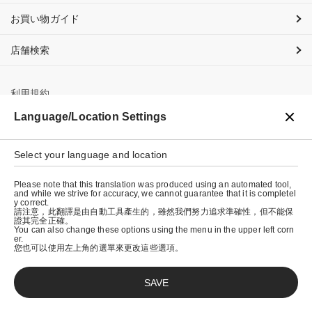
お買い物ガイド
店舗検索
利用規約
Language/Location Settings
プライバシーポリシー
特定商取引法に基づく表示
Select your language and location
会社概要
Please note that this translation was produced using an automated tool,
and while we strive for accuracy, we cannot guarantee that it is completel
y correct.
請注意，此翻譯是由自動工具產生的，雖然我們努力追求準確性，但不能保
證其完全正確。
You can also change these options using the menu in the upper left corn
er.
您也可以使用左上角的選單來更改這些選項。
SAVE
© graniph inc.