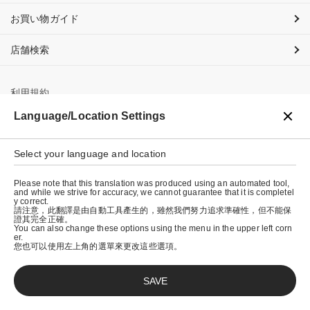
お買い物ガイド
店舗検索
利用規約
Language/Location Settings
プライバシーポリシー
特定商取引法に基づく表示
Select your language and location
会社概要
Please note that this translation was produced using an automated tool,
and while we strive for accuracy, we cannot guarantee that it is completel
y correct.
請注意，此翻譯是由自動工具產生的，雖然我們努力追求準確性，但不能保
證其完全正確。
You can also change these options using the menu in the upper left corn
er.
您也可以使用左上角的選單來更改這些選項。
SAVE
© graniph inc.