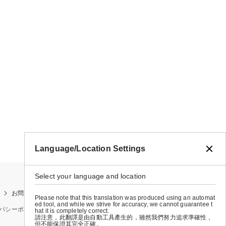
Language/Location Settings
Select your language and location
お問い合わせ
お買い物ガイド
店舗検索
Please note that this translation was produced using an automat
ed tool, and while we strive for accuracy, we cannot guarantee t
バシーポリシー
特定商取引法に基づく表示
会社概要
hat it is completely correct.
請注意，此翻譯是由自動工具產生的，雖然我們努力追求準確性，
但不能保證其完全正確。