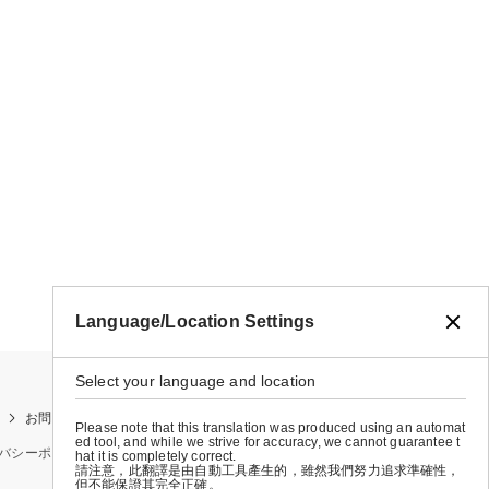
Language/Location Settings
Select your language and location
お問い合わせ
お買い物ガイド
店舗検索
Please note that this translation was produced using an automat
ed tool, and while we strive for accuracy, we cannot guarantee t
バシーポリシー
特定商取引法に基づく表示
会社概要
hat it is completely correct.
請注意，此翻譯是由自動工具產生的，雖然我們努力追求準確性，
但不能保證其完全正確。