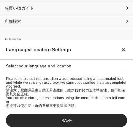
お買い物ガイド
店舗検索
利用規約
Language/Location Settings
プライバシーポリシー
特定商取引法に基づく表示
Select your language and location
会社概要
Please note that this translation was produced using an automated tool,
and while we strive for accuracy, we cannot guarantee that it is completel
y correct.
請注意，此翻譯是由自動工具產生的，雖然我們努力追求準確性，但不能保
證其完全正確。
You can also change these options using the menu in the upper left corn
er.
您也可以使用左上角的選單來更改這些選項。
SAVE
© graniph inc.