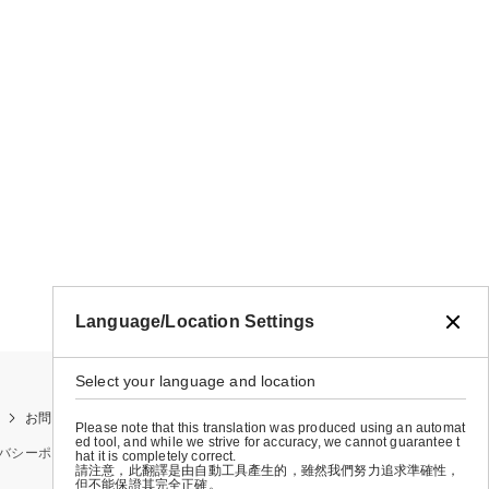
Language/Location Settings
Select your language and location
お問い合わせ
お買い物ガイド
店舗検索
Please note that this translation was produced using an automat
ed tool, and while we strive for accuracy, we cannot guarantee t
バシーポリシー
特定商取引法に基づく表示
会社概要
hat it is completely correct.
請注意，此翻譯是由自動工具產生的，雖然我們努力追求準確性，
但不能保證其完全正確。