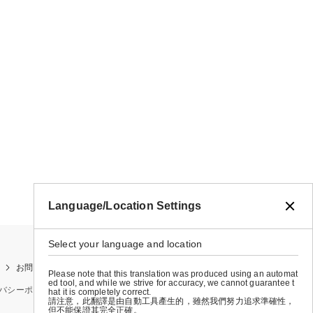
Language/Location Settings
Select your language and location
お問い合わせ
お買い物ガイド
店舗検索
Please note that this translation was produced using an automat
ed tool, and while we strive for accuracy, we cannot guarantee t
バシーポリシー
特定商取引法に基づく表示
会社概要
hat it is completely correct.
請注意，此翻譯是由自動工具產生的，雖然我們努力追求準確性，
但不能保證其完全正確。