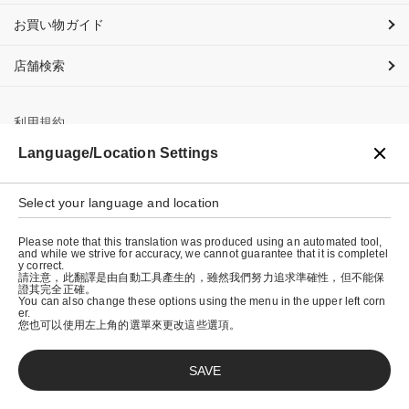
お買い物ガイド
店舗検索
利用規約
Language/Location Settings
プライバシーポリシー
特定商取引法に基づく表示
Select your language and location
会社概要
Please note that this translation was produced using an automated tool,
and while we strive for accuracy, we cannot guarantee that it is completel
y correct.
請注意，此翻譯是由自動工具產生的，雖然我們努力追求準確性，但不能保
證其完全正確。
You can also change these options using the menu in the upper left corn
er.
您也可以使用左上角的選單來更改這些選項。
SAVE
© graniph inc.