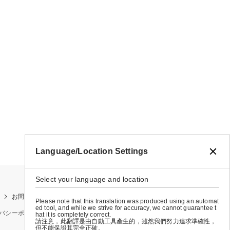
Language/Location Settings
Select your language and location
お問い合わせ
お買い物ガイド
店舗検索
Please note that this translation was produced using an automat
ed tool, and while we strive for accuracy, we cannot guarantee t
バシーポリシー
特定商取引法に基づく表示
会社概要
hat it is completely correct.
請注意，此翻譯是由自動工具產生的，雖然我們努力追求準確性，
但不能保證其完全正確。