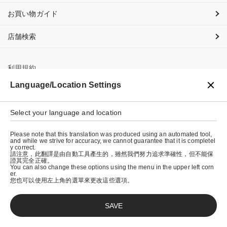
お買い物ガイド
店舗検索
利用規約
Language/Location Settings
プライバシーポリシー
特定商取引法に基づく表示
Select your language and location
会社概要
Please note that this translation was produced using an automated tool,
and while we strive for accuracy, we cannot guarantee that it is completel
y correct.
請注意，此翻譯是由自動工具產生的，雖然我們努力追求準確性，但不能保
證其完全正確。
You can also change these options using the menu in the upper left corn
er.
您也可以使用左上角的選單來更改這些選項。
SAVE
© graniph inc.