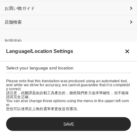
お買い物ガイド
店舗検索
利用規約
Language/Location Settings
プライバシーポリシー
特定商取引法に基づく表示
Select your language and location
会社概要
Please note that this translation was produced using an automated tool,
and while we strive for accuracy, we cannot guarantee that it is completel
y correct.
請注意，此翻譯是由自動工具產生的，雖然我們努力追求準確性，但不能保
證其完全正確。
You can also change these options using the menu in the upper left corn
er.
您也可以使用左上角的選單來更改這些選項。
SAVE
© graniph inc.