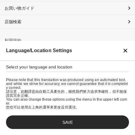
お買い物ガイド
店舗検索
利用規約
Language/Location Settings
プライバシーポリシー
特定商取引法に基づく表示
Select your language and location
会社概要
Please note that this translation was produced using an automated tool,
and while we strive for accuracy, we cannot guarantee that it is completel
y correct.
請注意，此翻譯是由自動工具產生的，雖然我們努力追求準確性，但不能保
證其完全正確。
You can also change these options using the menu in the upper left corn
er.
您也可以使用左上角的選單來更改這些選項。
SAVE
© graniph inc.