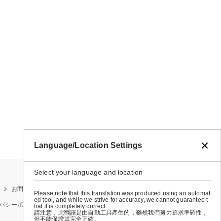
Language/Location Settings
Select your language and location
お問い合わせ
お買い物ガイド
店舗検索
Please note that this translation was produced using an automat
ed tool, and while we strive for accuracy, we cannot guarantee t
バシーポリシー
特定商取引法に基づく表示
会社概要
hat it is completely correct.
請注意，此翻譯是由自動工具產生的，雖然我們努力追求準確性，
但不能保證其完全正確。