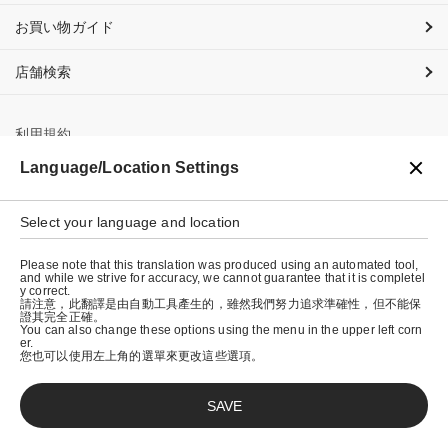
お買い物ガイド
店舗検索
利用規約
Language/Location Settings
プライバシーポリシー
特定商取引法に基づく表示
Select your language and location
会社概要
Please note that this translation was produced using an automated tool,
and while we strive for accuracy, we cannot guarantee that it is completel
y correct.
請注意，此翻譯是由自動工具產生的，雖然我們努力追求準確性，但不能保
證其完全正確。
You can also change these options using the menu in the upper left corn
er.
您也可以使用左上角的選單來更改這些選項。
SAVE
© graniph inc.