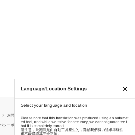
Language/Location Settings
Select your language and location
お問い合わせ
お買い物ガイド
店舗検索
Please note that this translation was produced using an automat
ed tool, and while we strive for accuracy, we cannot guarantee t
バシーポリシー
特定商取引法に基づく表示
会社概要
hat it is completely correct.
請注意，此翻譯是由自動工具產生的，雖然我們努力追求準確性，
但不能保證其完全正確。