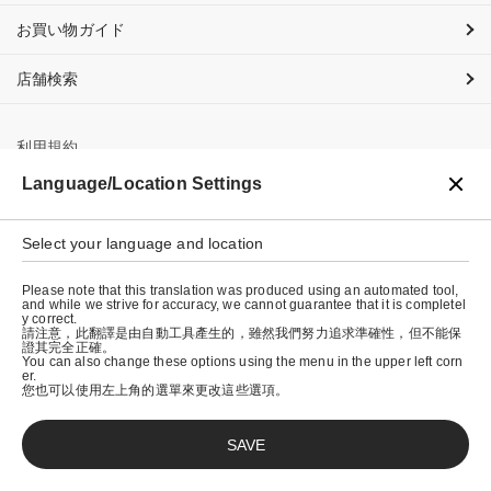
お買い物ガイド
店舗検索
利用規約
Language/Location Settings
プライバシーポリシー
特定商取引法に基づく表示
Select your language and location
会社概要
Please note that this translation was produced using an automated tool,
and while we strive for accuracy, we cannot guarantee that it is completel
y correct.
請注意，此翻譯是由自動工具產生的，雖然我們努力追求準確性，但不能保
證其完全正確。
You can also change these options using the menu in the upper left corn
er.
您也可以使用左上角的選單來更改這些選項。
SAVE
© graniph inc.