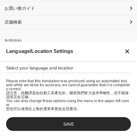
お買い物ガイド
店舗検索
利用規約
Language/Location Settings
プライバシーポリシー
特定商取引法に基づく表示
Select your language and location
会社概要
Please note that this translation was produced using an automated tool,
and while we strive for accuracy, we cannot guarantee that it is completel
y correct.
請注意，此翻譯是由自動工具產生的，雖然我們努力追求準確性，但不能保
證其完全正確。
You can also change these options using the menu in the upper left corn
er.
您也可以使用左上角的選單來更改這些選項。
SAVE
© graniph inc.