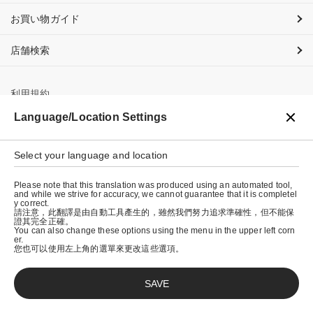
お買い物ガイド
店舗検索
利用規約
Language/Location Settings
プライバシーポリシー
特定商取引法に基づく表示
Select your language and location
会社概要
Please note that this translation was produced using an automated tool,
and while we strive for accuracy, we cannot guarantee that it is completel
y correct.
請注意，此翻譯是由自動工具產生的，雖然我們努力追求準確性，但不能保
證其完全正確。
You can also change these options using the menu in the upper left corn
er.
您也可以使用左上角的選單來更改這些選項。
SAVE
© graniph inc.