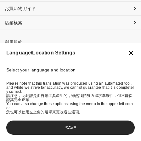
お買い物ガイド
店舗検索
利用規約
Language/Location Settings
プライバシーポリシー
特定商取引法に基づく表示
Select your language and location
会社概要
Please note that this translation was produced using an automated tool,
and while we strive for accuracy, we cannot guarantee that it is completel
y correct.
請注意，此翻譯是由自動工具產生的，雖然我們努力追求準確性，但不能保
證其完全正確。
You can also change these options using the menu in the upper left corn
er.
您也可以使用左上角的選單來更改這些選項。
SAVE
© graniph inc.