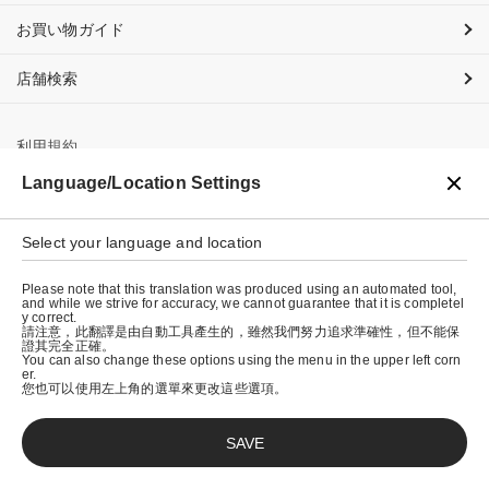
お買い物ガイド
店舗検索
利用規約
Language/Location Settings
プライバシーポリシー
特定商取引法に基づく表示
Select your language and location
会社概要
Please note that this translation was produced using an automated tool,
and while we strive for accuracy, we cannot guarantee that it is completel
y correct.
請注意，此翻譯是由自動工具產生的，雖然我們努力追求準確性，但不能保
證其完全正確。
You can also change these options using the menu in the upper left corn
er.
您也可以使用左上角的選單來更改這些選項。
SAVE
© graniph inc.