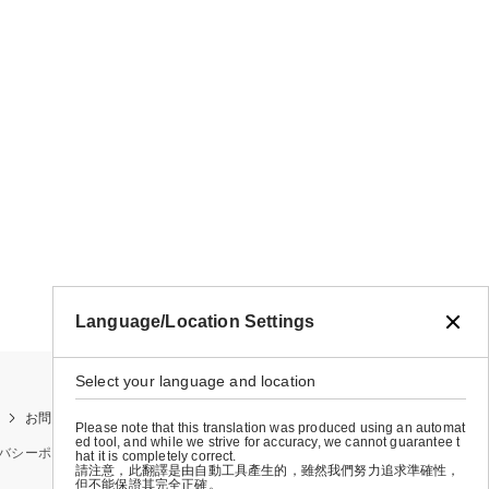
Language/Location Settings
Select your language and location
お問い合わせ
お買い物ガイド
店舗検索
Please note that this translation was produced using an automat
ed tool, and while we strive for accuracy, we cannot guarantee t
バシーポリシー
特定商取引法に基づく表示
会社概要
hat it is completely correct.
請注意，此翻譯是由自動工具產生的，雖然我們努力追求準確性，
但不能保證其完全正確。