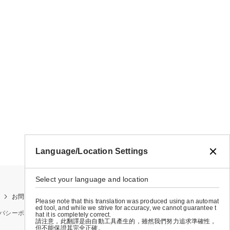
Language/Location Settings
Select your language and location
お問い合わせ
お買い物ガイド
店舗検索
Please note that this translation was produced using an automat
ed tool, and while we strive for accuracy, we cannot guarantee t
バシーポリシー
特定商取引法に基づく表示
会社概要
hat it is completely correct.
請注意，此翻譯是由自動工具產生的，雖然我們努力追求準確性，
但不能保證其完全正確。