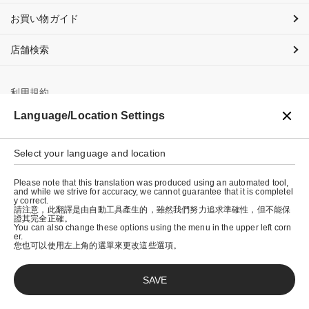
お買い物ガイド
店舗検索
利用規約
Language/Location Settings
プライバシーポリシー
特定商取引法に基づく表示
Select your language and location
会社概要
Please note that this translation was produced using an automated tool,
and while we strive for accuracy, we cannot guarantee that it is completel
y correct.
請注意，此翻譯是由自動工具產生的，雖然我們努力追求準確性，但不能保
證其完全正確。
You can also change these options using the menu in the upper left corn
er.
您也可以使用左上角的選單來更改這些選項。
SAVE
© graniph inc.