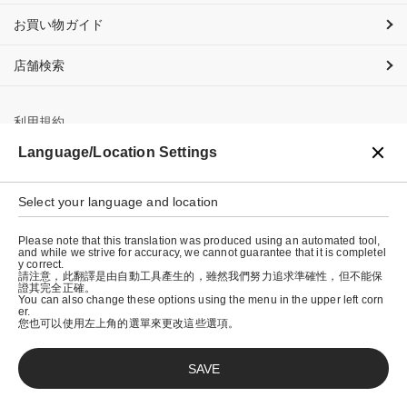
お買い物ガイド
店舗検索
利用規約
Language/Location Settings
プライバシーポリシー
特定商取引法に基づく表示
Select your language and location
会社概要
Please note that this translation was produced using an automated tool,
and while we strive for accuracy, we cannot guarantee that it is completel
y correct.
請注意，此翻譯是由自動工具產生的，雖然我們努力追求準確性，但不能保
證其完全正確。
You can also change these options using the menu in the upper left corn
er.
您也可以使用左上角的選單來更改這些選項。
SAVE
© graniph inc.