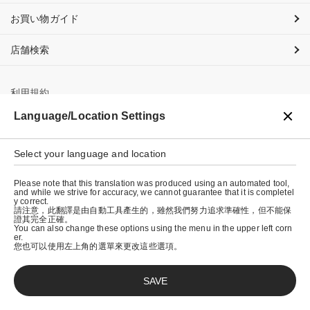
お買い物ガイド
店舗検索
利用規約
Language/Location Settings
プライバシーポリシー
特定商取引法に基づく表示
Select your language and location
会社概要
Please note that this translation was produced using an automated tool,
and while we strive for accuracy, we cannot guarantee that it is completel
y correct.
請注意，此翻譯是由自動工具產生的，雖然我們努力追求準確性，但不能保
證其完全正確。
You can also change these options using the menu in the upper left corn
er.
您也可以使用左上角的選單來更改這些選項。
SAVE
© graniph inc.