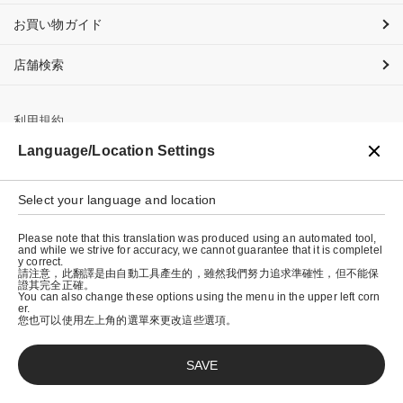
お買い物ガイド
店舗検索
利用規約
Language/Location Settings
プライバシーポリシー
特定商取引法に基づく表示
Select your language and location
会社概要
Please note that this translation was produced using an automated tool,
and while we strive for accuracy, we cannot guarantee that it is completel
y correct.
請注意，此翻譯是由自動工具產生的，雖然我們努力追求準確性，但不能保
證其完全正確。
You can also change these options using the menu in the upper left corn
er.
您也可以使用左上角的選單來更改這些選項。
SAVE
© graniph inc.