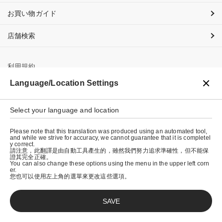
お買い物ガイド
店舗検索
利用規約
Language/Location Settings
プライバシーポリシー
特定商取引法に基づく表示
Select your language and location
会社概要
Please note that this translation was produced using an automated tool,
and while we strive for accuracy, we cannot guarantee that it is completel
y correct.
請注意，此翻譯是由自動工具產生的，雖然我們努力追求準確性，但不能保
證其完全正確。
You can also change these options using the menu in the upper left corn
er.
您也可以使用左上角的選單來更改這些選項。
SAVE
© graniph inc.