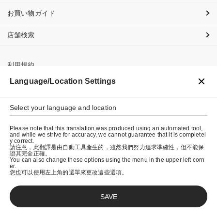
お買い物ガイド
店舗検索
利用規約
Language/Location Settings
プライバシーポリシー
特定商取引法に基づく表示
Select your language and location
会社概要
Please note that this translation was produced using an automated tool,
and while we strive for accuracy, we cannot guarantee that it is completel
y correct.
請注意，此翻譯是由自動工具產生的，雖然我們努力追求準確性，但不能保
證其完全正確。
You can also change these options using the menu in the upper left corn
er.
您也可以使用左上角的選單來更改這些選項。
SAVE
© graniph inc.