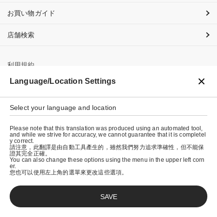
お買い物ガイド
店舗検索
利用規約
Language/Location Settings
プライバシーポリシー
特定商取引法に基づく表示
Select your language and location
会社概要
Please note that this translation was produced using an automated tool,
and while we strive for accuracy, we cannot guarantee that it is completel
y correct.
請注意，此翻譯是由自動工具產生的，雖然我們努力追求準確性，但不能保
證其完全正確。
You can also change these options using the menu in the upper left corn
er.
您也可以使用左上角的選單來更改這些選項。
SAVE
© graniph inc.