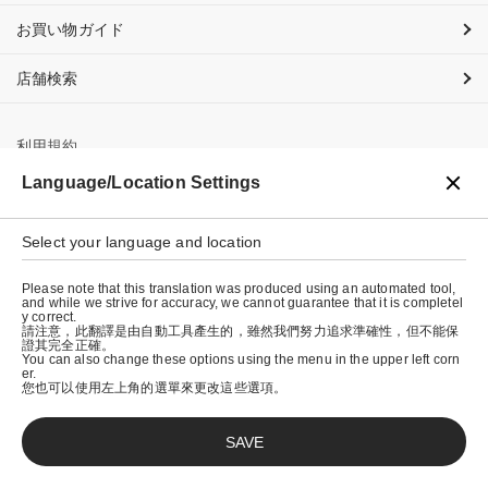
お買い物ガイド
店舗検索
利用規約
Language/Location Settings
プライバシーポリシー
特定商取引法に基づく表示
Select your language and location
会社概要
Please note that this translation was produced using an automated tool,
and while we strive for accuracy, we cannot guarantee that it is completel
y correct.
請注意，此翻譯是由自動工具產生的，雖然我們努力追求準確性，但不能保
證其完全正確。
You can also change these options using the menu in the upper left corn
er.
您也可以使用左上角的選單來更改這些選項。
SAVE
© graniph inc.