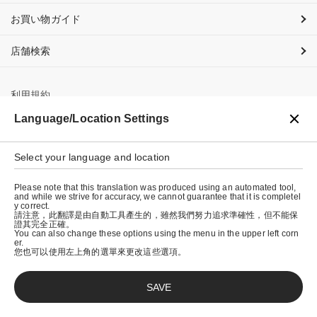
お買い物ガイド
店舗検索
利用規約
Language/Location Settings
プライバシーポリシー
特定商取引法に基づく表示
Select your language and location
会社概要
Please note that this translation was produced using an automated tool,
and while we strive for accuracy, we cannot guarantee that it is completel
y correct.
請注意，此翻譯是由自動工具產生的，雖然我們努力追求準確性，但不能保
證其完全正確。
You can also change these options using the menu in the upper left corn
er.
您也可以使用左上角的選單來更改這些選項。
SAVE
© graniph inc.