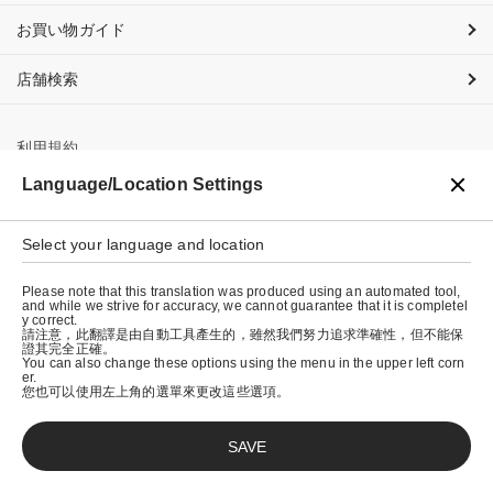
お買い物ガイド
店舗検索
利用規約
Language/Location Settings
プライバシーポリシー
特定商取引法に基づく表示
Select your language and location
会社概要
Please note that this translation was produced using an automated tool,
and while we strive for accuracy, we cannot guarantee that it is completel
y correct.
請注意，此翻譯是由自動工具產生的，雖然我們努力追求準確性，但不能保
證其完全正確。
You can also change these options using the menu in the upper left corn
er.
您也可以使用左上角的選單來更改這些選項。
SAVE
© graniph inc.