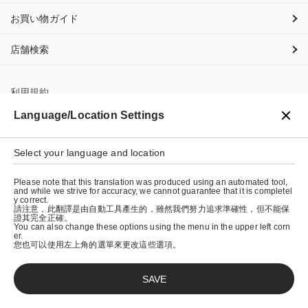
お買い物ガイド
店舗検索
利用規約
Language/Location Settings
プライバシーポリシー
特定商取引法に基づく表示
Select your language and location
会社概要
Please note that this translation was produced using an automated tool,
and while we strive for accuracy, we cannot guarantee that it is completel
y correct.
請注意，此翻譯是由自動工具產生的，雖然我們努力追求準確性，但不能保
證其完全正確。
You can also change these options using the menu in the upper left corn
er.
您也可以使用左上角的選單來更改這些選項。
SAVE
© graniph inc.