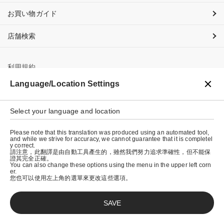
お買い物ガイド
店舗検索
利用規約
Language/Location Settings
プライバシーポリシー
特定商取引法に基づく表示
Select your language and location
会社概要
Please note that this translation was produced using an automated tool,
and while we strive for accuracy, we cannot guarantee that it is completel
y correct.
請注意，此翻譯是由自動工具產生的，雖然我們努力追求準確性，但不能保
證其完全正確。
You can also change these options using the menu in the upper left corn
er.
您也可以使用左上角的選單來更改這些選項。
SAVE
© graniph inc.