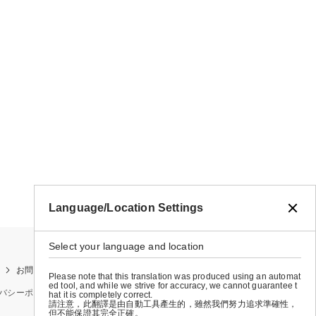
Language/Location Settings
Select your language and location
お問い合わせ
お買い物ガイド
店舗検索
Please note that this translation was produced using an automat
ed tool, and while we strive for accuracy, we cannot guarantee t
バシーポリシー
特定商取引法に基づく表示
会社概要
hat it is completely correct.
請注意，此翻譯是由自動工具產生的，雖然我們努力追求準確性，
但不能保證其完全正確。