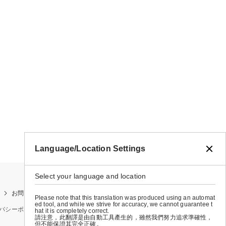
Language/Location Settings
Select your language and location
お問い合わせ
お買い物ガイド
店舗検索
Please note that this translation was produced using an automat
ed tool, and while we strive for accuracy, we cannot guarantee t
バシーポリシー
特定商取引法に基づく表示
会社概要
hat it is completely correct.
請注意，此翻譯是由自動工具產生的，雖然我們努力追求準確性，
但不能保證其完全正確。