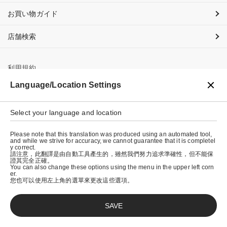
お買い物ガイド
店舗検索
利用規約
Language/Location Settings
プライバシーポリシー
特定商取引法に基づく表示
Select your language and location
会社概要
Please note that this translation was produced using an automated tool,
and while we strive for accuracy, we cannot guarantee that it is completel
y correct.
請注意，此翻譯是由自動工具產生的，雖然我們努力追求準確性，但不能保
證其完全正確。
You can also change these options using the menu in the upper left corn
er.
您也可以使用左上角的選單來更改這些選項。
SAVE
© graniph inc.