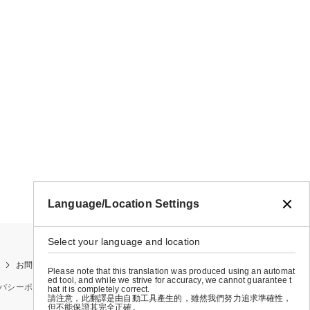
Language/Location Settings
Select your language and location
お問い合わせ
お買い物ガイド
店舗検索
Please note that this translation was produced using an automat
ed tool, and while we strive for accuracy, we cannot guarantee t
バシーポリシー
特定商取引法に基づく表示
会社概要
hat it is completely correct.
請注意，此翻譯是由自動工具產生的，雖然我們努力追求準確性，
但不能保證其完全正確。