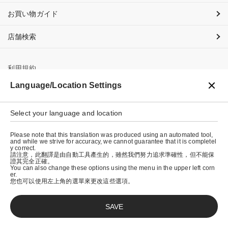
お買い物ガイド
店舗検索
利用規約
Language/Location Settings
プライバシーポリシー
特定商取引法に基づく表示
Select your language and location
会社概要
Please note that this translation was produced using an automated tool,
and while we strive for accuracy, we cannot guarantee that it is completel
y correct.
請注意，此翻譯是由自動工具產生的，雖然我們努力追求準確性，但不能保
證其完全正確。
You can also change these options using the menu in the upper left corn
er.
您也可以使用左上角的選單來更改這些選項。
SAVE
© graniph inc.