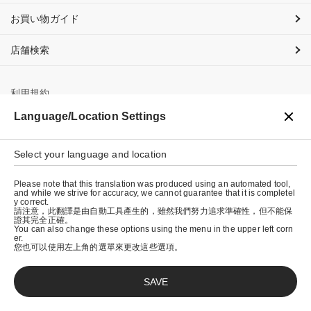
お買い物ガイド
店舗検索
利用規約
Language/Location Settings
プライバシーポリシー
特定商取引法に基づく表示
Select your language and location
会社概要
Please note that this translation was produced using an automated tool,
and while we strive for accuracy, we cannot guarantee that it is completel
y correct.
請注意，此翻譯是由自動工具產生的，雖然我們努力追求準確性，但不能保
證其完全正確。
You can also change these options using the menu in the upper left corn
er.
您也可以使用左上角的選單來更改這些選項。
SAVE
© graniph inc.