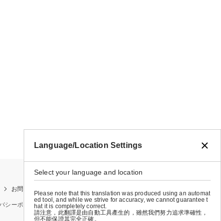
Language/Location Settings
Select your language and location
お問い合わせ
お買い物ガイド
店舗検索
Please note that this translation was produced using an automat
ed tool, and while we strive for accuracy, we cannot guarantee t
バシーポリシー
特定商取引法に基づく表示
会社概要
hat it is completely correct.
請注意，此翻譯是由自動工具產生的，雖然我們努力追求準確性，
但不能保證其完全正確。