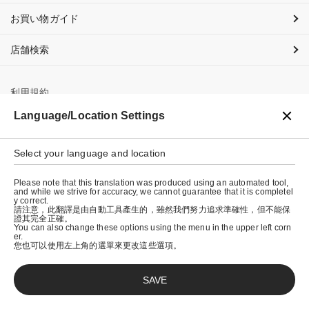
お買い物ガイド
店舗検索
利用規約
Language/Location Settings
プライバシーポリシー
特定商取引法に基づく表示
Select your language and location
会社概要
Please note that this translation was produced using an automated tool,
and while we strive for accuracy, we cannot guarantee that it is completel
y correct.
請注意，此翻譯是由自動工具產生的，雖然我們努力追求準確性，但不能保
證其完全正確。
You can also change these options using the menu in the upper left corn
er.
您也可以使用左上角的選單來更改這些選項。
SAVE
© graniph inc.