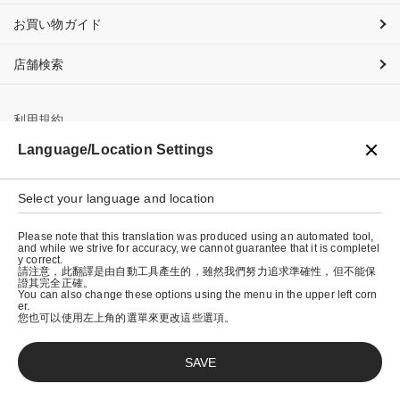
お買い物ガイド
店舗検索
利用規約
Language/Location Settings
プライバシーポリシー
特定商取引法に基づく表示
Select your language and location
会社概要
Please note that this translation was produced using an automated tool,
and while we strive for accuracy, we cannot guarantee that it is completel
y correct.
請注意，此翻譯是由自動工具產生的，雖然我們努力追求準確性，但不能保
證其完全正確。
You can also change these options using the menu in the upper left corn
er.
您也可以使用左上角的選單來更改這些選項。
SAVE
© graniph inc.